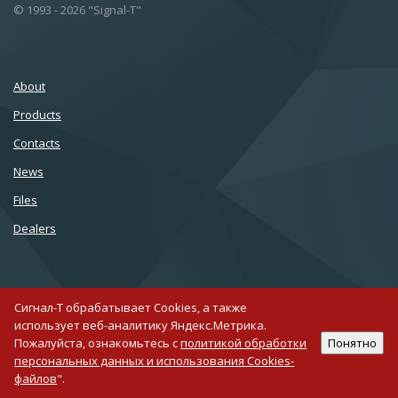
© 1993 - 2026 "Signal-T"
About
Products
Сontacts
News
Files
Dealers
Сигнал-Т обрабатывает Cookies, а также
использует веб-аналитику Яндекс.Метрика.
007 812 677 10 75
Пожалуйста, ознакомьтесь с
политикой обработки
Понятно
персональных данных и использования Cookies-
Creating a site in 1C-Bitrix
файлов
".
Support sites for Bitrix