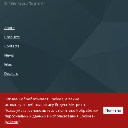
© 1993 - 2026 "Signal-T"
About
Products
Сontacts
News
Files
Dealers
Сигнал-Т обрабатывает Cookies, а также
использует веб-аналитику Яндекс.Метрика.
007 812 677 10 75
Пожалуйста, ознакомьтесь с
политикой обработки
Понятно
персональных данных и использования Cookies-
Creating a site in 1C-Bitrix
файлов
".
Support sites for Bitrix