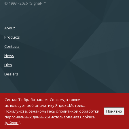
© 1993 - 2026 "Signal-T"
About
Products
Сontacts
News
Files
Dealers
Сигнал-Т обрабатывает Cookies, а также
использует веб-аналитику Яндекс.Метрика.
007 812 677 10 75
Пожалуйста, ознакомьтесь с
политикой обработки
Понятно
персональных данных и использования Cookies-
Creating a site in 1C-Bitrix
файлов
".
Support sites for Bitrix