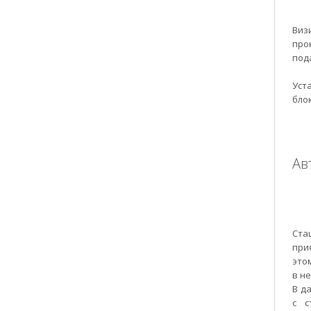
Виз
про
под
Уст
бло
Ав
Ста
при
это
в н
В д
с с