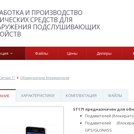
АБОТКА И ПРОИЗВОДСТВО
ИЧЕСКИХ СРЕДСТВ ДЛЯ
АРУЖЕНИЯ ПОДСЛУШИВАЮЩИХ
РОЙСТВ
укция
Файлы
Цены
Дилеры
Сигнал-Т"
Обнаружители блокираторов
ХАРАКТЕРИСТИКИ
КОМПЛЕКТАЦИЯ
ФАЙЛЫ
АНИЕ
ST171
ST171 предназначен для об
Подавителей (блокирато
Подавителей (блокир
GPS/GLONASS