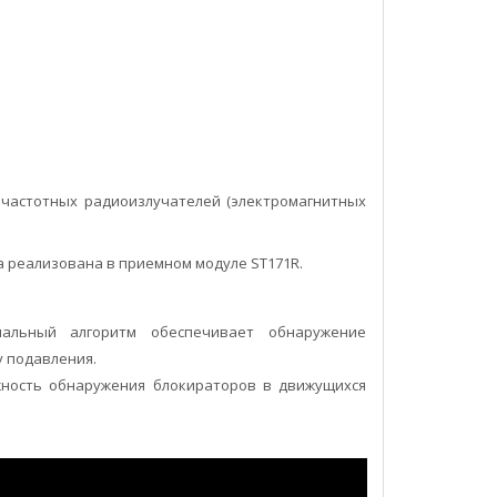
очастотных радиоизлучателей (электромагнитных
а реализована в приемном модуле ST171R.
нальный алгоритм обеспечивает обнаружение
у подавления.
ожность обнаружения блокираторов в движущихся