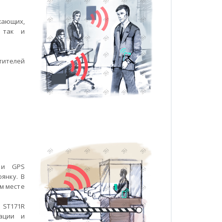
жающих,
, так и
тителей
 и GPS
янку. В
м месте
 ST171R
ации и