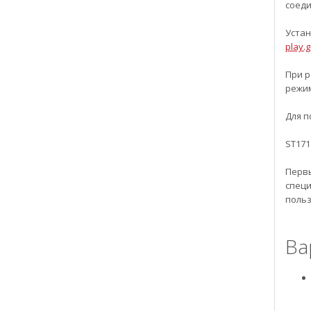
соеди
Уста
play.
При р
режим
Для п
ST171
Перв
спец
польз
Ва