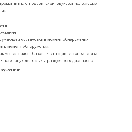
ктромагнитных подавителей звукозаписывающих
т.п.
сти:
аружения
кружающей обстановки в момент обнаружения
я в момент обнаружения.
аммы сигналов базовых станций сотовой связи
, частот звукового и ультразвукового диапазона
аружения: