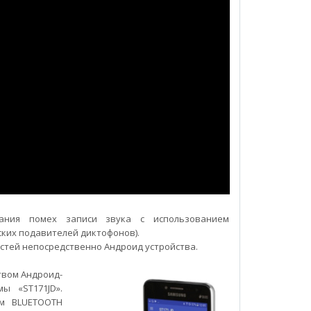
ания помех записи звука с использованием
ских подавителей диктофонов).
стей непосредственно Андроид устройства.
твом Андроид-
ы «ST171JD».
м BLUETOOTH