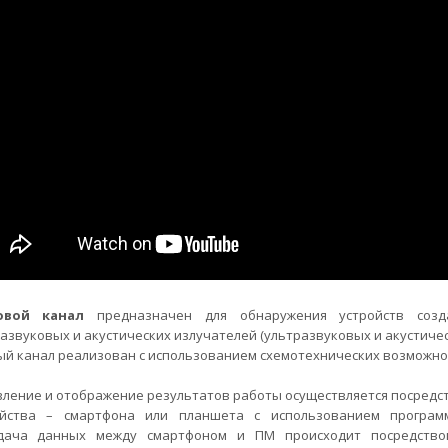
овой канал
предназначен для обнаружения устройств созд
азвуковых и акустических излучателей (ультразвуковых и акустиче
й канал реализован с использованием схемотехнических возможно
ление и отображение результатов работы осуществляется посредс
ойства – смартфона или планшета с использованием программ
дача данных между смартфоном и ПМ происходит посредство