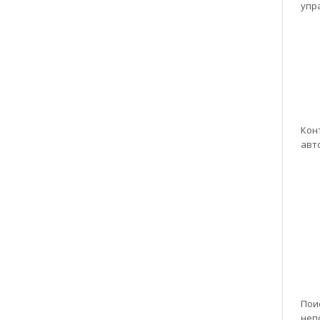
упр
Кон
авт
Пои
неп