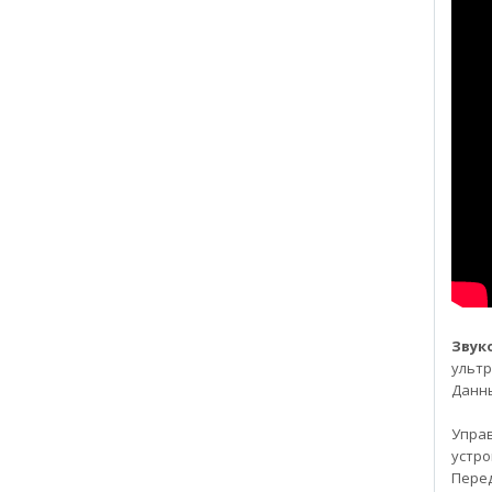
Звук
ультр
Данны
Управ
устр
Пере