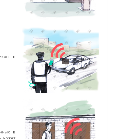
иков в
енных в
ь может