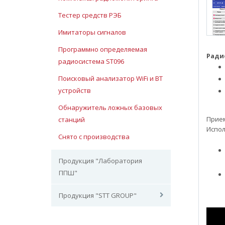
Тестер средств РЭБ
Имитаторы сигналов
Программно определяемая
Ради
радиосистема ST096
Поисковый анализатор WiFi и ВТ
устройств
Обнаружитель ложных базовых
Прием
станций
Испол
Снято с производства
Продукция "Лаборатория
ППШ"
Продукция "STT GROUP"