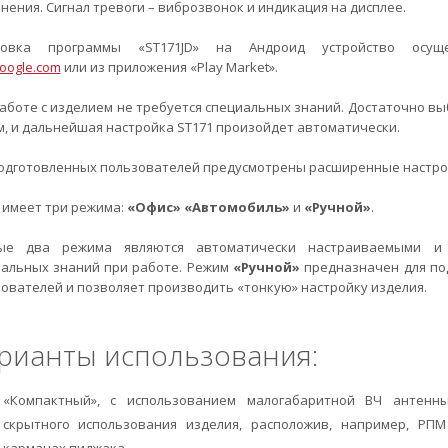
нения. Сигнал тревоги – виброзвонок и индикация на дисплее.
новка программы «ST171JD» на Андроид устройство осуще
google.com
или из приложения «Play Маrkеt».
аботе с изделием не требуется специальных знаний. Достаточно в
, и дальнейшая настройка ST171 произойдет автоматически.
одготовленных пользователей предусмотрены расширенные настр
 имеет три режима:
«Офис»
«Автомобиль»
и
«Ручной»
.
ые два режима являются автоматически настраиваемыми и
иальных знаний при работе. Режим
«Ручной»
предназначен для по
ователей и позволяет производить «тонкую» настройку изделия.
рианты использования:
«Компактный», с использованием малогабаритной ВЧ антенн
скрытного использования изделия, расположив, например, РП