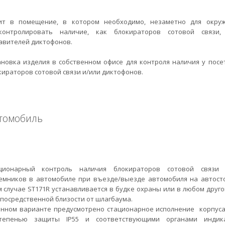
ит в помещение, в котором необходимо, незаметно для окру
контролировать наличие, как блокираторов сотовой связи
авителей диктофонов.
ановка изделия в собственном офисе для контроля наличия у посе
кираторов сотовой связи и/или диктофонов.
томобиль
ционарный контроль наличия блокираторов сотовой связи
емников в автомобиле при въезде/выезде автомобиля на автосто
м случае ST171R устанавливается в будке охраны или в любом друго
епосредственной близости от шлагбаума.
анном варианте предусмотрено стационарное исполнение корпуса
тепенью защиты IP55 и соответствующими органами индик