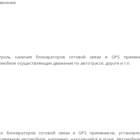
авления.
троль наличия блокираторов сотовой связи и GPS приемн
омобиле осуществляющих движение по автотрассе, дороге и т.п.
ск блокираторов сотовой связи и GPS приемников, установл
одвижном автомобиле, например, находящийся в угоне. Автомобил