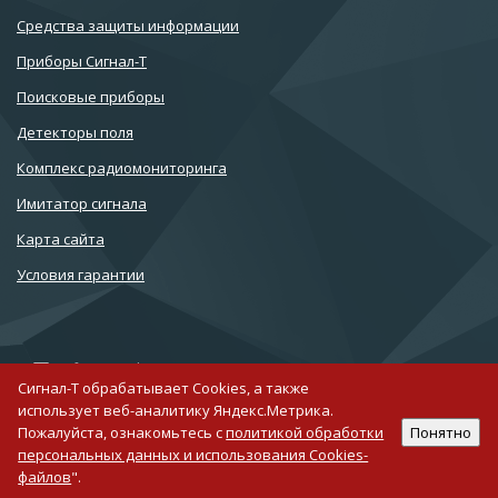
Cредства защиты информации
Приборы Сигнал-Т
Поисковые приборы
Детекторы поля
Комплекс радиомониторинга
Имитатор сигнала
Карта сайта
Условия гарантии
info@signal-t.ru
Сигнал-Т обрабатывает Cookies, а также
+7 (812) 677-10-75
использует веб-аналитику Яндекс.Метрика.
Пожалуйста, ознакомьтесь с
политикой обработки
Понятно
Создание сайта на 1C-Битрикс
персональных данных и использования Cookies-
Поддержка сайтов на
файлов
".
Битриксе