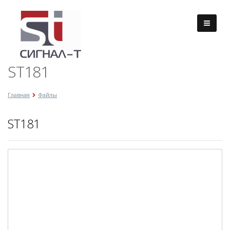
ST181
Главная
Файлы
ST181